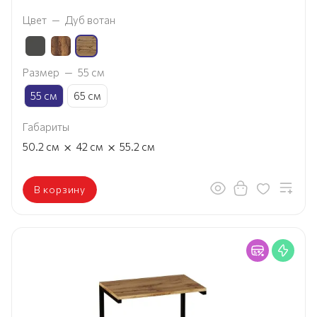
Цвет
—
Дуб вотан
Размер
—
55 см
55 см
65 см
Габариты
×
×
50.2
см
42
см
55.2
см
В корзину