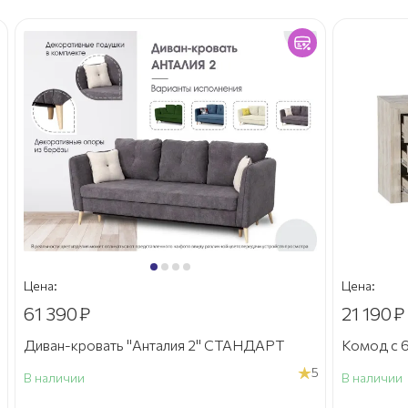
Цена:
Цена:
61 390
₽
21 190
₽
Диван-кровать "Анталия 2" СТАНДАРТ
Комод с 6
5
В наличии
В наличии
а