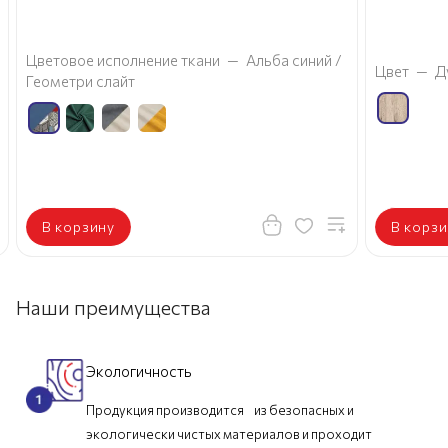
Цветовое исполнение ткани
—
Альба синий /
Цвет
—
Д
Геометри слайт
В корзину
В корзи
Наши преимущества
Экологичность
Продукция производится из безопасных и
экологически чистых материалов и проходит