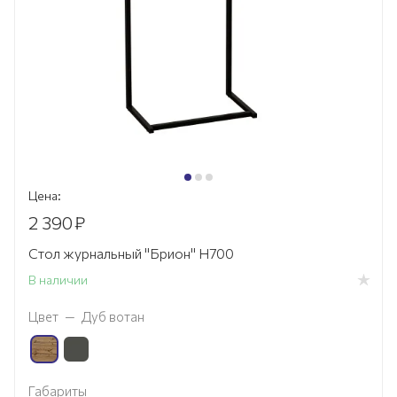
Цена:
2 390
₽
Стол журнальный "Брион" H700
В наличии
Цвет
—
Дуб вотан
Габариты